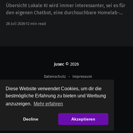
Übersicht Lokale KI wird immer interessanter, sei es für
den eigenen Chatbot, eine durchsuchbare Homelab-
Dokumentation oder als Unterstützung bei der
28 Juli 2026
12 min read
Administration. Meist landet man dabei aber schnell
bei der Aussage, dass dafür zwingend eine
leistungsstarke Grafikkarte nötig sei. In diesem Artikel
probieren wir deshalb einmal das Gegenteil aus: Kann
jusec
© 2026
Datenschutz
Impressum
Diese Website verwendet Cookies, um dir die
Powered by Ghost
bestmögliche Erfahrung zu bieten und Werbung
anzuzeigen.
Mehr erfahren
Decline
Akzeptieren