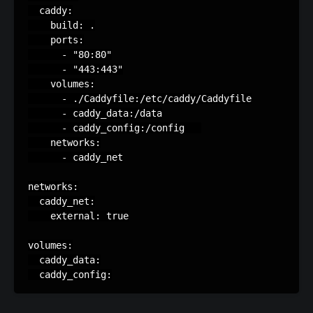
  caddy:

    build: .

    ports:

      - "80:80"

      - "443:443"

    volumes:

      - ./Caddyfile:/etc/caddy/Caddyfile

      - caddy_data:/data

      - caddy_config:/config   

    networks:

      - caddy_net

networks:

  caddy_net:

    external: true

volumes:

  caddy_data:
