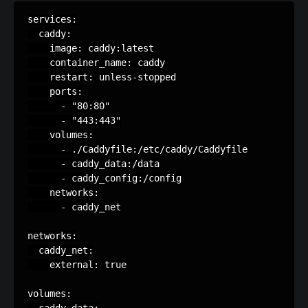
services:

  caddy:

    image: caddy:latest

    container_name: caddy

    restart: unless-stopped

    ports:

      - "80:80"

      - "443:443"

    volumes:

      - ./Caddyfile:/etc/caddy/Caddyfile

      - caddy_data:/data

      - caddy_config:/config

    networks:

      - caddy_net

networks:

  caddy_net:

    external: true

volumes:
