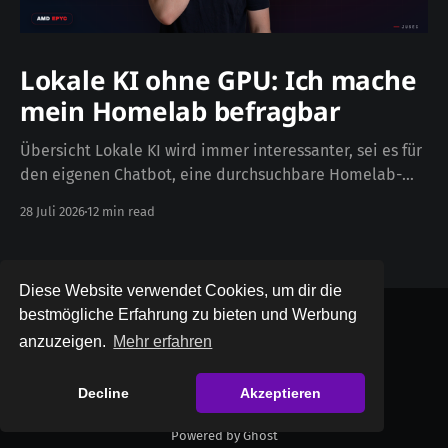
Lokale KI ohne GPU: Ich mache
mein Homelab befragbar
Übersicht Lokale KI wird immer interessanter, sei es für
den eigenen Chatbot, eine durchsuchbare Homelab-
Dokumentation oder als Unterstützung bei der
28 Juli 2026
12 min read
Administration. Meist landet man dabei aber schnell
bei der Aussage, dass dafür zwingend eine
leistungsstarke Grafikkarte nötig sei. In diesem Artikel
Diese Website verwendet Cookies, um dir die
probieren wir deshalb einmal das Gegenteil aus: Kann
bestmögliche Erfahrung zu bieten und Werbung
anzuzeigen.
Mehr erfahren
jusec
© 2026
Datenschutz
Impressum
Decline
Akzeptieren
Powered by Ghost